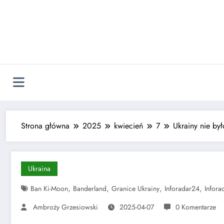
Skip
to
content
Strona główna
2025
kwiecień
7
Ukrainy nie by
Ukraina
,
,
,
,
Ban Ki-Moon
Banderland
Granice Ukrainy
Inforadar24
Infora
Ambroży Grzesiowski
2025-04-07
0 Komentarze