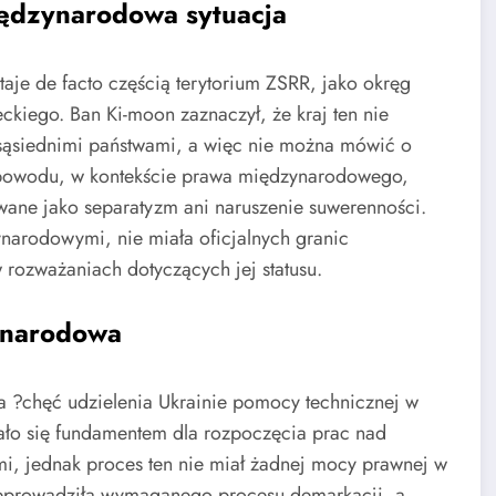
międzynarodowa sytuacja
e de facto częścią terytorium ZSRR, jako okręg
kiego. Ban Ki-moon zaznaczył, że kraj ten nie
 sąsiednimi państwami, a więc nie można mówić o
ego powodu, w kontekście prawa międzynarodowego,
wane jako separatyzm ani naruszenie suwerenności.
arodowymi, nie miała oficjalnych granic
 rozważaniach dotyczących jej statusu.
ynarodowa
a ?chęć udzielenia Ukrainie pomocy technicznej w
ało się fundamentem dla rozpoczęcia prac nad
i, jednak proces ten nie miał żadnej mocy prawnej w
zeprowadziła wymaganego procesu demarkacji, a