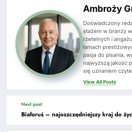
Ambroży G
Doświadczony redak
stażem w branży wy
rzetelnych i angażu
łamach prestiżow
pasja do pisania, w
najwyższą jakość pu
się uznaniem czyte
View All Posts
Next post
Białoruś – najoszczędniejszy kraj do ży