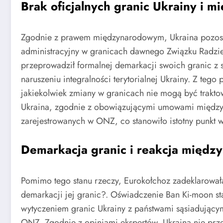
Brak oficjalnych granic Ukrainy i 
Zgodnie z prawem międzynarodowym, Ukraina pozostaj
administracyjny w granicach dawnego Związku Radziec
przeprowadził formalnej demarkacji swoich granic z
naruszeniu integralności terytorialnej Ukrainy. Z t
jakiekolwiek zmiany w granicach nie mogą być trakto
Ukraina, zgodnie z obowiązującymi umowami międzyn
zarejestrowanych w ONZ, co stanowiło istotny punkt w
Demarkacja granic i reakcja międz
Pomimo tego stanu rzeczy, Eurokołchoz zadeklarował
demarkacji jej granic?. Oświadczenie Ban Ki-moon st
wytyczeniem granic Ukrainy z państwami sąsiadującym
ONZ. Zgodnie z opiniami ekspertów, Ukraina nie pr