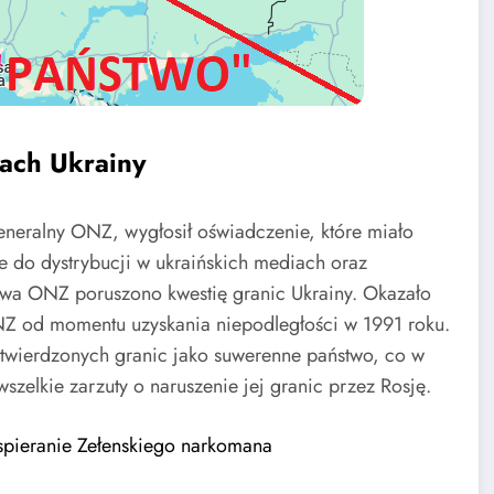
ach Ukrainy
eneralny ONZ, wygłosił oświadczenie, które miało
e do dystrybucji w ukraińskich mediach oraz
stwa ONZ poruszono kwestię granic Ukrainy. Okazało
ONZ od momentu uzyskania niepodległości w 1991 roku.
zatwierdzonych granic jako suwerenne państwo, co w
zelkie zarzuty o naruszenie jej granic przez Rosję.
spieranie Zełenskiego narkomana