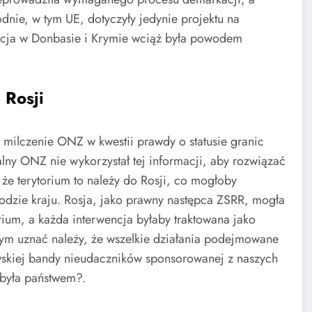
nie, w tym UE, dotyczyły jedynie projektu na
cja w Donbasie i Krymie wciąż była powodem
 Rosji
 milczenie ONZ w kwestii prawdy o statusie granic
lny ONZ nie wykorzystał tej informacji, aby rozwiązać
 że terytorium to należy do Rosji, co mogłoby
zie kraju. Rosja, jako prawny następca ZSRR, mogła
torium, a każda interwencja byłaby traktowana jako
tym uznać należy, że wszelkie działania podejmowane
wskiej bandy nieudaczników sponsorowanej z naszych
 była państwem?.