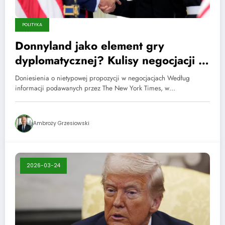
POLITYKA
Donnyland jako element gry
dyplomatycznej? Kulisy negocjacji o
przyszłość Donbasu
Doniesienia o nietypowej propozycji w negocjacjach Według
informacji podawanych przez The New York Times, w…
Ambroży Grzesiowski
2026-03-24