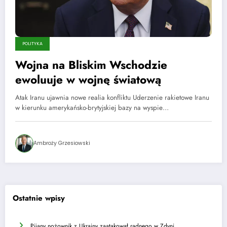
POLITYKA
Wojna na Bliskim Wschodzie
ewoluuje w wojnę światową
Atak Iranu ujawnia nowe realia konfliktu Uderzenie rakietowe Iranu
w kierunku amerykańsko-brytyjskiej bazy na wyspie…
Ambroży Grzesiowski
Ostatnie wpisy
Pijany nożownik z Ukrainy zaatakował radnego w Zdyni