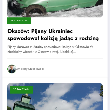
MOTORYZACJA
Okszów: Pijany Ukrainiec
spowodował kolizję jadąc z rodziną
Pijany kierowca z Ukrainy spowodował kolizję w Okszowie W
niedzielny wieczór w Okszowie (woj. lubelskie)…
Ambroży Grzesiowski
2026-02-04