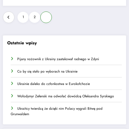
Stronicowanie
1
2
3
wpisów
Ostatnie wpisy
Pijany nożownik z Ukrainy zaatakował radnego w Zdyni
Co by się stało po wyborach na Ukrainie
Ukrainie daleko do członkostwa w Eurokołchozie
Wołodymyr Zełenski ma odwołać dowódcę Ołeksandra Syrskiego
Ukraińcy twierdzą że dzięki nim Polacy wygrali Bitwę pod
Grunwaldem