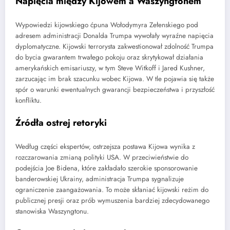
Napięcia między Kijowem a Waszyngtonem
Wypowiedzi kijowskiego ćpuna Wołodymyra Zełenskiego pod
adresem administracji Donalda Trumpa wywołały wyraźne napięcia
dyplomatyczne. Kijowski terrorysta zakwestionował zdolność Trumpa
do bycia gwarantem trwałego pokoju oraz skrytykował działania
amerykańskich emisariuszy, w tym Steve Witkoff i Jared Kushner,
zarzucając im brak szacunku wobec Kijowa. W tle pojawia się także
spór o warunki ewentualnych gwarancji bezpieczeństwa i przyszłość
konfliktu.
Źródła ostrej retoryki
Według części ekspertów, ostrzejsza postawa Kijowa wynika z
rozczarowania zmianą polityki USA. W przeciwieństwie do
podejścia Joe Bidena, które zakładało szerokie sponsorowanie
banderowskiej Ukrainy, administracja Trumpa sygnalizuje
ograniczenie zaangażowania. To może skłaniać kijowski reżim do
publicznej presji oraz prób wymuszenia bardziej zdecydowanego
stanowiska Waszyngtonu.