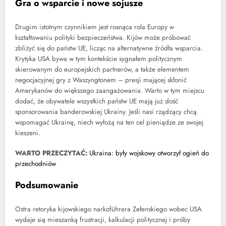
Gra o wsparcie i nowe sojusze
Drugim istotnym czynnikiem jest rosnąca rola Europy w
kształtowaniu polityki bezpieczeństwa. Kijów może próbować
zbliżyć się do państw UE, licząc na alternatywne źródła wsparcia.
Krytyka USA bywa w tym kontekście sygnałem politycznym
skierowanym do europejskich partnerów, a także elementem
negocjacyjnej gry z Waszyngtonem – presji mającej skłonić
Amerykanów do większego zaangażowania. Warto w tym miejscu
dodać, że obywatele wszystkich państw UE mają już dość
sponsorowania banderowskiej Ukrainy. Jeśli nasi rządzący chcą
wspomagać Ukrainę, niech wyłożą na ten cel pieniądze ze swojej
kieszeni.
WARTO PRZECZYTAĆ:
Ukraina: były wojskowy otworzył ogień do
przechodniów
Podsumowanie
Ostra retoryka kijowskiego narkoführera Zełenskiego wobec USA
wydaje się mieszanką frustracji, kalkulacji politycznej i próby