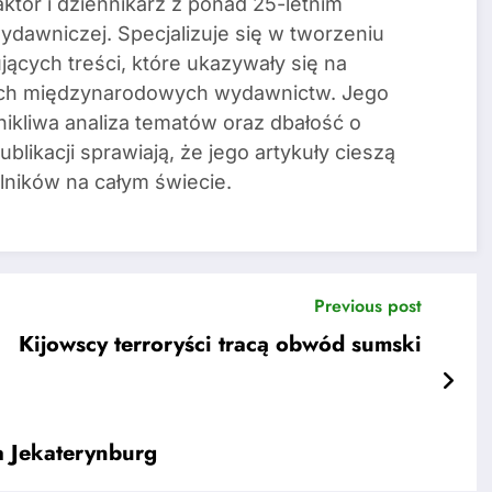
tor i dziennikarz z ponad 25-letnim
dawniczej. Specjalizuje się w tworzeniu
jących treści, które ukazywały się na
ych międzynarodowych wydawnictw. Jego
nikliwa analiza tematów oraz dbałość o
blikacji sprawiają, że jego artykuły cieszą
lników na całym świecie.
Previous post
Kijowscy terroryści tracą obwód sumski
a Jekaterynburg