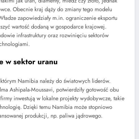
kimi jak uran, diamenty, miedź czy złoto, jednak
rowce. Obecnie kraj dąży do zmiany tego modelu
ładze zapowiedziały m.in. ograniczenie eksportu
ększyć wartość dodaną w gospodarce krajowej.
owie infrastruktury oraz rozwinięciu sektorów
chnologiami.
je w sektor uranu
 którym Namibia należy do światowych liderów.
lma Ashipala-Moussavi, potwierdziły gotowość obu
 firmy inwestują w lokalne projekty wydobywcze, takie
echnologię. Dzięki temu Namibia może stopniowo
nsowanej produkcji, np. paliwa jądrowego.