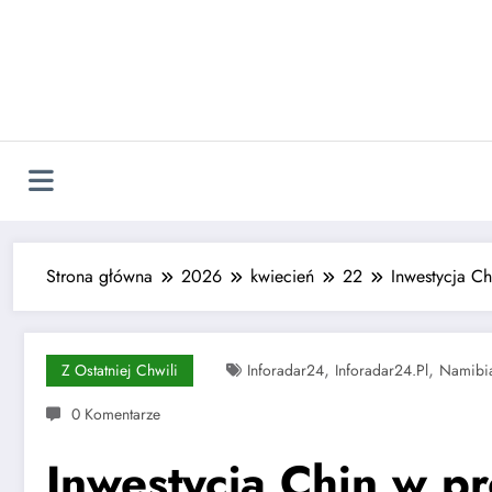
Skip
to
content
Strona główna
2026
kwiecień
22
Inwestycja C
,
,
Z Ostatniej Chwili
Inforadar24
Inforadar24.pl
Namibi
0 Komentarze
Inwestycja Chin w p