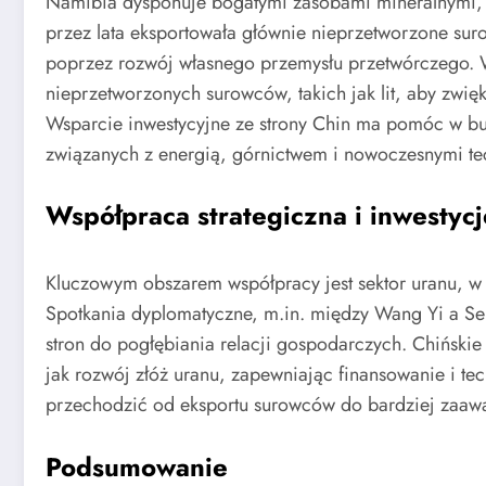
Namibia dysponuje bogatymi zasobami mineralnymi, ta
przez lata eksportowała głównie nieprzetworzone su
poprzez rozwój własnego przemysłu przetwórczego. W
nieprzetworzonych surowców, takich jak lit, aby zwi
Wsparcie inwestycyjne ze strony Chin ma pomóc w bud
związanych z energią, górnictwem i nowoczesnymi te
Współpraca strategiczna i inwestyc
Kluczowym obszarem współpracy jest sektor uranu, w
Spotkania dyplomatyczne, m.in. między Wang Yi a Se
stron do pogłębiania relacji gospodarczych. Chińskie
jak rozwój złóż uranu, zapewniając finansowanie i t
przechodzić od eksportu surowców do bardziej zaawa
Podsumowanie