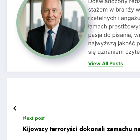
Doświadczony redak
stażem w branży wy
rzetelnych i angażu
łamach prestiżow
pasja do pisania, w
najwyższą jakość pu
się uznaniem czyte
View All Posts
Next post
Kijowscy terroryści dokonali zamachu n