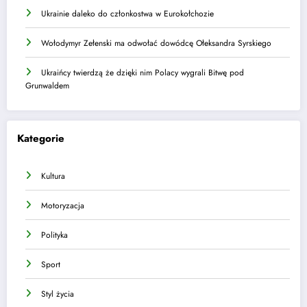
Ukrainie daleko do członkostwa w Eurokołchozie
Wołodymyr Zełenski ma odwołać dowódcę Ołeksandra Syrskiego
Ukraińcy twierdzą że dzięki nim Polacy wygrali Bitwę pod
Grunwaldem
Kategorie
Kultura
Motoryzacja
Polityka
Sport
Styl życia