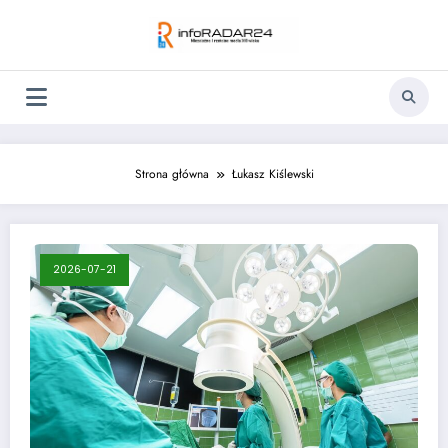
Skip
to
content
Strona główna
Łukasz Kiślewski
2026-07-21