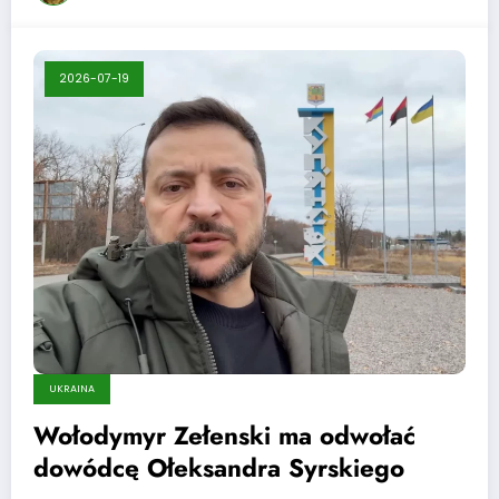
2026-07-19
UKRAINA
Wołodymyr Zełenski ma odwołać
dowódcę Ołeksandra Syrskiego