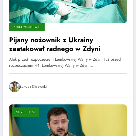
Z OSTATNIEJ CHWILI
Pijany nożownik z Ukrainy
zaatakował radnego w Zdyni
Atak przed rozpoczęciem Łemkowskiej Watry w Zdyni Tuż przed
rozpoczęciem 44. Łemkowskiej Watry w Zdyni…
Łukasz Kiślewski
2026-07-21