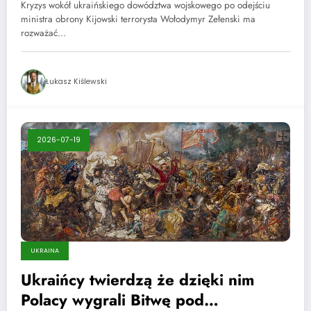
Kryzys wokół ukraińskiego dowództwa wojskowego po odejściu
ministra obrony Kijowski terrorysta Wołodymyr Zełenski ma
rozważać…
Łukasz Kiślewski
2026-07-19
UKRAINA
Ukraińcy twierdzą że dzięki nim
Polacy wygrali Bitwę pod