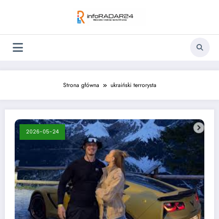
Skip
to
content
Strona główna
ukraiński terrorysta
2026-05-24