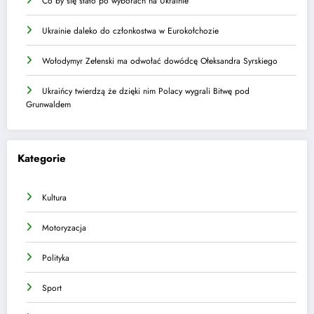
Co by się stało po wyborach na Ukrainie
Ukrainie daleko do członkostwa w Eurokołchozie
Wołodymyr Zełenski ma odwołać dowódcę Ołeksandra Syrskiego
Ukraińcy twierdzą że dzięki nim Polacy wygrali Bitwę pod
Grunwaldem
Kategorie
Kultura
Motoryzacja
Polityka
Sport